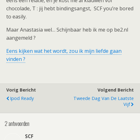
eens een relatie, en je kost me al klauwen vol
chocolade, T : jij hebt bindingsangst, SCF you’re bored
to easily.
Maar Anastasia wel… Schijnbaar heb ik me op be2.nl
aangemeld ?
Eens kijken wat het wordt, zou ik mijn liefde gaan
vinden ?
Vorig Bericht
Volgend Bericht
Ipod Ready
Tweede Dag Van De Laatste
Vijf
2 antwoorden
SCF