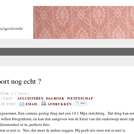
actgestoorde
oort nog echt ?
UM: 5-7-2010 |
| TAGS:
AFLUISTEREN
,
DAGBOEK
,
WETENSCHAP
ZE POST :
EMAIL
|
AFDRUKKEN
|
|
eegenomen. Een camera, geinig ding met een 14.1 Mpx inrichting. Dat ding kan een
ou willen fotograferen, en kan dan aangeven wat de kleur van dat onderwerp moet zij
kleurendeel er in, perfecte foto.
 wat er niet is. Nee, dat moet ik anders zeggen. Hij geeft iets weer wat er niet is.