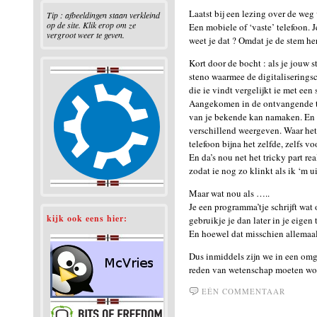
Laatst bij een lezing over de weg
Tip : afbeeldingen staan verkleind
op de site. Klik erop om ze
Een mobiele of ‘vaste’ telefoon. 
vergroot weer te geven.
weet je dat ? Omdat je de stem her
Kort door de bocht : als je jouw s
steno waarmee de digitaliseringsc
die ie vindt vergelijkt ie met een
Aangekomen in de ontvangende tel
van je bekende kan namaken. En het
verschillend weergeven. Waar het 
telefoon bijna het zelfde, zelfs v
En da’s nou net het tricky part re
zodat ie nog zo klinkt als ik ‘m u
Maar wat nou als …..
Je een programma’tje schrijft wat
kijk ook eens hier:
gebruikje je dan later in je eigen
En hoewel dat misschien allemaal
Dus inmiddels zijn we in een omg
reden van wetenschap moeten wor
EÉN COMMENTAAR