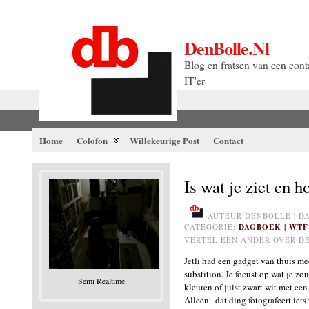
DenBolle.nl
Blog en fratsen van een cont
IT'er
Home
Colofon
Willekeurige Post
Contact
Is wat je ziet en h
AUTEUR DENBOLLE | DAT
CATEGORIE:
DAGBOEK |
WTF
VERTEL EEN ANDER OVER DE
Jetli had een gadget van thuis m
substition. Je focust op wat je z
Semi Realtime
kleuren of juist zwart wit met een 
Alleen.. dat ding fotografeert iets