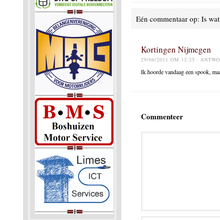
Eén commentaar op: Is wat 
Kortingen Nijmegen
29/06/2011 OM 12:25
· ANTW
Ik hoorde vandaag een spook, maar 
Commenteer