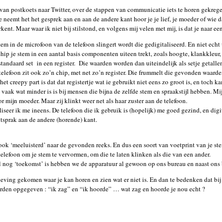
 van postkoets naar Twitter, over de stappen van communicatie iets te horen gekrege
Je neemt het het gesprek aan en aan de andere kant hoor je je lief, je moeder of wie
kent. Maar waar ik niet bij stilstond, en volgens mij velen met mij, is dat je naar een
tem in de microfoon van de telefoon slingert wordt die gedigitaliseerd. En niet echt
hip je stem in een aantal basis componenten uiteen trekt, zoals hoogte, klankkleur,
 standaard set in een register. Die waarden worden dan uiteindelijk als setje getalle
efoon zit ook zo’n chip, met net zo’n register. Die frummelt die gevonden waarde
 creepy part is dat dat registertje wat ie gebruikt niet eens zo groot is, en toch k
vaak wat minder is is bij mensen die bijna de zelfde stem en spraakstijl hebben. Mi
oor mijn moeder. Maar zij klinkt weer net als haar zuster aan de telefoon.
aliseer ik me ineens. De telefoon die ik gebruik is (hopelijk) me goed gezind, en digi
itsprak aan de andere (horende) kant.
 ook ‘meeluisterd’ naar de gevonden reeks. En dus een soort van voetprint van je s
 telefoon om je stem te vervormen, om die te laten klinken als die van een ander.
 nog ‘toekomst’ is hebben we de apparatuur al gewoon op ons bureau en naast ons 
eving gekomen waar je kan horen en zien wat er niet is. En dan te bedenken dat bi
den opgegeven : “ik zag” en “ik hoorde” … wat zag en hoorde je nou echt ?