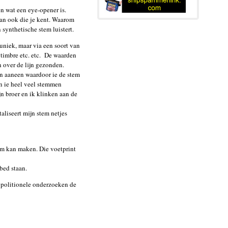
n wat een eye-opener is.
 dan ook die je kent. Waarom
 synthetische stem luistert.
 uniek, maar via een soort van
 timbre etc. etc. De waarden
n over de lijn gezonden.
n aaneen waardoor ie de stem
an ie heel veel stemmen
jn broer en ik klinken aan de
taliseert mijn stem netjes
tem kan maken. Die voetprint
bed staan.
j politionele onderzoeken de