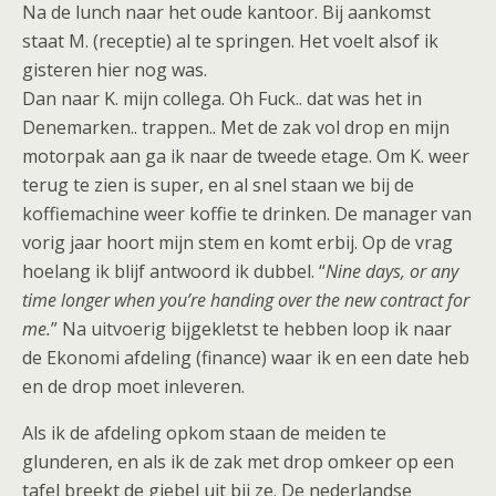
Na de lunch naar het oude kantoor. Bij aankomst
staat M. (receptie) al te springen. Het voelt alsof ik
gisteren hier nog was.
Dan naar K. mijn collega. Oh Fuck.. dat was het in
Denemarken.. trappen..
Met de zak vol drop en mijn
motorpak aan ga ik naar de tweede etage. Om K. weer
terug te zien is super, en al snel staan we bij de
koffiemachine weer koffie te drinken. De manager van
vorig jaar hoort mijn stem en komt erbij. Op de vrag
hoelang ik blijf antwoord ik dubbel. “
Nine days, or any
time longer when you’re handing over the new contract for
me.
” Na uitvoerig bijgekletst te hebben loop ik naar
de Ekonomi afdeling (finance) waar ik en een date heb
en de drop moet inleveren.
Als ik de afdeling opkom staan de meiden te
glunderen, en als ik de zak met drop omkeer op een
tafel breekt de giebel uit bij ze. De nederlandse