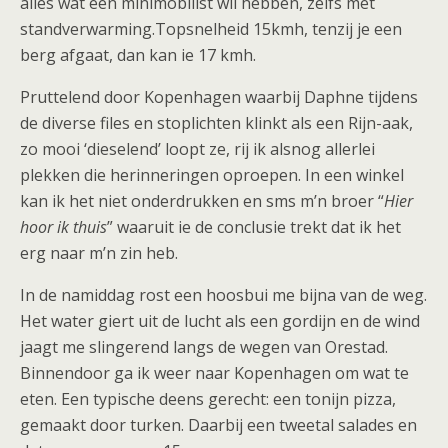
alles wat een minimobilist wil hebben, zelfs met
standverwarming.Topsnelheid 15kmh, tenzij je een
berg afgaat, dan kan ie 17 kmh.
Pruttelend door Kopenhagen waarbij Daphne tijdens
de diverse files en stoplichten klinkt als een Rijn-aak,
zo mooi ‘dieselend’ loopt ze, rij ik alsnog allerlei
plekken die herinneringen oproepen. In een winkel
kan ik het niet onderdrukken en sms m’n broer “
Hier
hoor ik thuis
” waaruit ie de conclusie trekt dat ik het
erg naar m’n zin heb.
In de namiddag rost een hoosbui me bijna van de weg.
Het water giert uit de lucht als een gordijn en de wind
jaagt me slingerend langs de wegen van Orestad.
Binnendoor ga ik weer naar Kopenhagen om wat te
eten. Een typische deens gerecht: een tonijn pizza,
gemaakt door turken. Daarbij een tweetal salades en