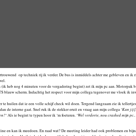
rtrouwend op techniek rij ik verder. De bus is inmiddels achter me gebleven en ik ri
wel.
n (ik heb nog 4 minuten voor de vergadering begint) zet ik mijn pc aan. Motorpak bl
TS blauw scherm. Indachtig het respect voor mijn collega tegenover me vloek ik inw
 te huilen dat ie een volle schijf check wil doen. Tergend langzaam zie ik tellertje
 dan de interne gaat. Snel ruk ik de stekker eruit en vraag aan mijn collega ‘
Kan jij 
ben?
‘ Als ie begint te typen hoor ik ‘m foeteren. ‘
Wel verdorie, nou crashed mijn pc..
line en kan ik meedoen. En raad wat? De meeting leider had ook problemen en bij