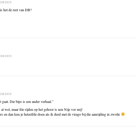
OORDEN
, is het de reet van DB?
OORDEN
OORDEN
ut gaat. Die bips is een ander verhaal.”
al wel, maar file rijden op het gehoor is nen Nije vor mij!
ers en dan kun je hetzelfde doen als ik deed met de virago bij die aanrijding in zwolle