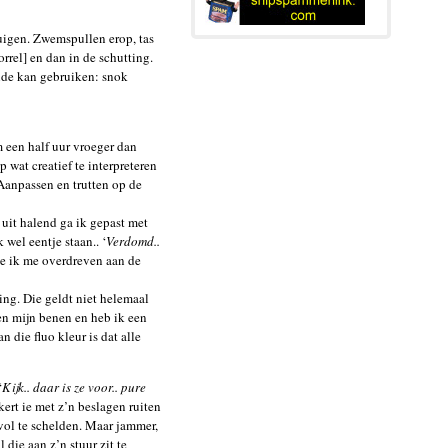
uigen. Zwemspullen erop, tas
orrel] en dan in de schutting.
onde kan gebruiken: snok
m een half uur vroeger dan
wat creatief te interpreteren
 Aanpassen en trutten op de
uit halend ga ik gepast met
wel eentje staan.. ‘
Verdomd..
die ik me overdreven aan de
ng. Die geldt niet helemaal
en mijn benen en heb ik een
 die fluo kleur is dat alle
“
Kijk.. daar is ze voor.. pure
kkert ie met z’n beslagen ruiten
vol te schelden. Maar jammer,
die aan z’n stuur zit te