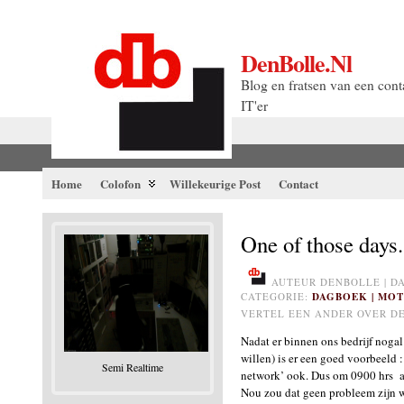
DenBolle.nl
Blog en fratsen van een cont
IT'er
Home
Colofon
Willekeurige Post
Contact
One of those days.
AUTEUR DENBOLLE | DAT
CATEGORIE:
DAGBOEK |
MOT
VERTEL EEN ANDER OVER DE
Nadat er binnen ons bedrijf nogal
willen) is er een goed voorbeeld
Semi Realtime
network’ ook. Dus om 0900 hrs aa
Nou zou dat geen probleem zijn w