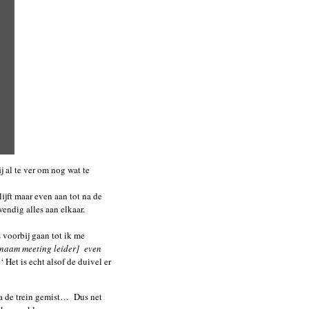
j al te ver om nog wat te
ijft maar even aan tot na de
endig alles aan elkaar.
s voorbij gaan tot ik me
[naam meeting leider] even
‘ Het is echt alsof de duivel er
na de trein gemist… Dus net