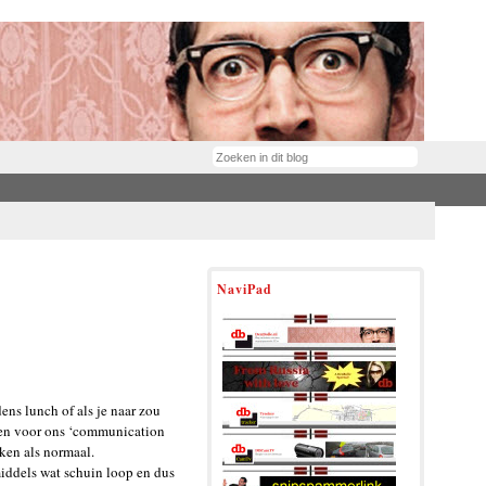
NaviPad
ens lunch of als je naar zou
t en voor ons ‘communication
ken als normaal.
middels wat schuin loop en dus