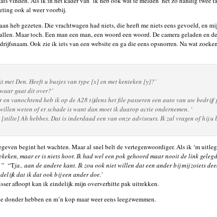
ats vinden. Als ik in het kader van ‘ik heb ook wat te melden’ net zo handig twee 
ting ook al weer voorbij.
aan heb gezeten. Die vrachtwagen had niets, die heeft me niets eens gevoeld, en mi
vallen. Maar toch. Een man een man, een woord een woord. De camera geladen en d
edrijfsnaam. Ook zie ik iets van een website en ga die eens opsnorren. Na wat zoek
 met Den. Heeft u busjes van type [x] en met kenteken [y]?’
waar gaat dit over?’
r en vanochtend heb ik op de A28 tijdens het file passeren een auto van uw bedrijf 
willen weten of er schade is want dan moet ik daarop actie ondernemen. ‘
 [stilte] Ah hebbes. Dat is inderdaad een van onze adviseurs. Ik zal vragen of hij u 
even begint het wachten. Maar al snel belt de vertegenwoordiger. Als ik ‘m uitleg 
gekeken, maar er is niets hoor. Ik had wel een pok gehoord maar nooit de link gelegd 
” “T
ja.. aan de andere kant. Ik zou ook niet willen dat een ander bij mij zoiets d
delijk dat ik dat ook bij een ander doe.’
sser afloopt kan ik eindelijk mijn oververhitte pak uitrekken.
 de donder hebben en m’n kop maar weer eens leegzwemmen.