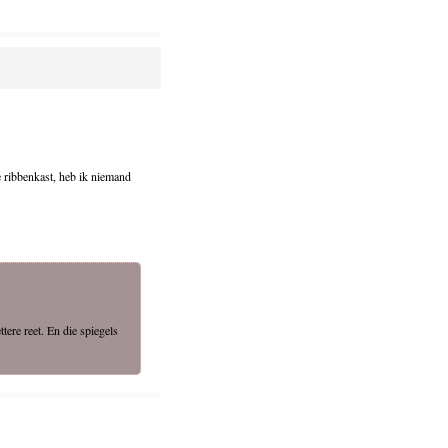
je ribbenkast, heb ik niemand
ere reet. En die spiegels