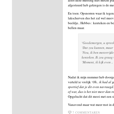
alsof deze meeting niet mocht pla
afgestuurd heb gekregen is de mee
En toen: Opsnorren waar ik tegen
lakscherven dus het zal wel mee
beeldje.. Hebbes : kenteken en b
bellen maar.
‘
Goedemorgen, u spreekt
‘Dat zou kunnen, maar 
‘Nou, ik ben motorrijde
kenteken. Ik zou graag 
‘Moment, ik kijk even ..
Nadat ik mijn nummer heb doorgeg
verteld ie vrolijk ‘
Oh.. ik had al 
sportief dat je dit even navraagd.
of wat, dus is het niet meer dan re
Opgelucht dat dit mooi met een si
Vanavond maar wat meer rust in
7 COMMENTAREN