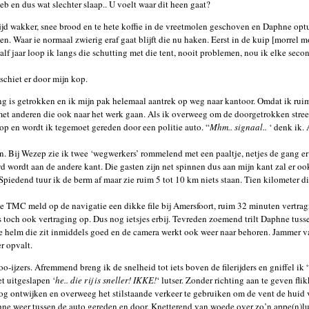
eb en dus wat slechter slaap.. U voelt waar dit heen gaat?
tijd wakker, snee brood en te hete koffie in de vreetmolen geschoven en Daphne opt
alen. Waar ie normaal zwierig eraf gaat blijft die nu haken. Eerst in de kuip [morrel m
lf jaar loop ik langs die schutting met die tent, nooit problemen, nou ik elke sec
 schiet er door mijn kop.
ing is getrokken en ik mijn pak helemaal aantrek op weg naar kantoor. Omdat ik rui
met anderen die ook naar het werk gaan. Als ik overweeg om de doorgetrokken streep 
 op en wordt ik tegemoet gereden door een politie auto. “
Mhm.. signaal..
‘ denk ik.
. Bij Wezep zie ik twee ‘wegwerkers’ rommelend met een paaltje, netjes de gang er 
d wordt aan de andere kant. Die gasten zijn net spinnen dus aan mijn kant zal er ook 
 Spiedend tuur ik de berm af maar zie ruim 5 tot 10 km niets staan. Tien kilometer 
 TMC meld op de navigatie een dikke file bij Amersfoort, ruim 32 minuten vertragi
 toch ook vertraging op. Dus nog ietsjes erbij. Tevreden zoemend trilt Daphne tuss
De helm die zit inmiddels goed en de camera werkt ook weer naar behoren. Jammer van
r opvalt.
oo-ijzers. Afremmend breng ik de snelheid tot iets boven de filerijders en gniffel ik 
t uitgeslapen ‘
he.. die rij is sneller! IKKE!
‘ lutser. Zonder richting aan te geven fli
nog ontwijken en overweeg het stilstaande verkeer te gebruiken om de vent de huid 
ne weer tussen de auto gereden en door. Knetterend van woede over zo’n appe(n)lul 