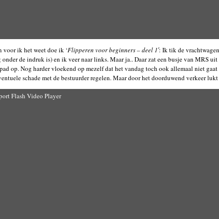
 voor ik het weet doe ik ‘
Flipperen voor beginners – deel 1′
: Ik tik de vrachtwage
onder de indruk is) en ik veer naar links. Maar ja.. Daar zat een busje van MRS uit 
 pad op. Nog harder vloekend op mezelf dat het vandag toch ook allemaal niet gaat
eventuele schade met de bestuurder regelen. Maar door het doorduwend verkeer lukt 
port Flash Video Player