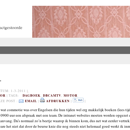
actgestoorde
.
UM: 1-3-2011 |
OR
| TAGS:
DAGBOEK
,
DBCAMTV
,
MOTOR
ZE POST :
EMAIL
|
AFDRUKKEN
|
|
 wat commotie was over Engelsen die hun tijden wel erg makkelijk boeken (lees tijd
 : 0900 uur een afspraak met een team. De intranet websites moeten worden opgeze
nvang. Da’s normaal zo’n beetje waarop ik binnen kom, dus net wat eerder vertrek
are het niet dat door de beurse knie die nog steeds niet helemaal goed werkt ik in