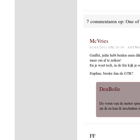
7 commentaren op: One of 
McVries
01/03/2011 OM 20:39
· ANTW
Gniffel, jullie hebt beiden enen d
meer om af te zeiken!
En je weet toch, in de file kijk je
Daphne, breder dan de GTR?
DenBolle
02/03/2011 OM 17:05
· 
De vorm van de motor speeld
zie ik en kan ik inschatten o
FF