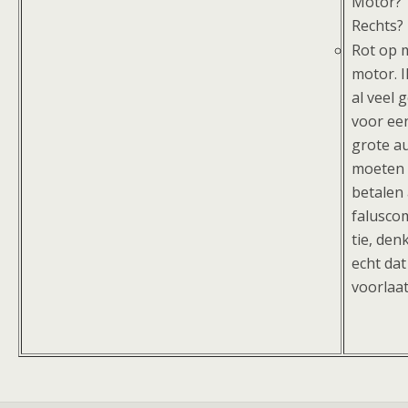
Motor?
Rechts?
Rot op m
motor. 
al veel 
voor ee
grote a
moeten
betalen 
falusco
tie, denk
echt dat 
voorlaa