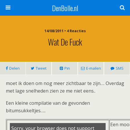
DenBolle.nl
14/08/2011 • 4 Reacties
Wat De Fuck
Delen
Tweet
Pin
E-mailen
SMS
moet ik doen om nog meer zichtbaar te zijn…. Overdag
met lage snelheden zien ze me niet eens..
Een kleine compilatie van de gevonden
bitumsukkeltjes…..
Een moo
Sorry, your browser does not support