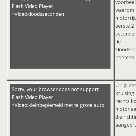
voorbeel
Flash Video Player
waarom
*Video:doodsseconden
motorrij
eerste 2
seconde
de
‘doodsse
noemen
U rijd ee
Sorry, your browser does not support
kruising
Flash Video Player
rechts k
*Video:kleinbepiemeld met te grote auto
motor aa
die richt
aangeeft