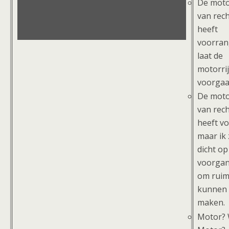
De moto
van rec
heeft
voorrang
laat de
motorri
voorgaa
De moto
van rech
heeft v
maar ik 
dicht op
voorga
om ruim
kunnen
maken.
Motor? 