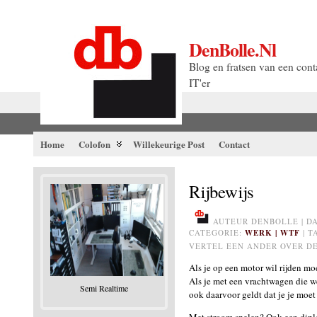
DenBolle.nl
Blog en fratsen van een cont
IT'er
Home
Colofon
Willekeurige Post
Contact
Rijbewijs
AUTEUR DENBOLLE | DAT
CATEGORIE:
WERK |
WTF
| 
VERTEL EEN ANDER OVER DE
Als je op een motor wil rijden mo
Als je met een vrachtwagen die weg
Semi Realtime
ook daarvoor geldt dat je je moe