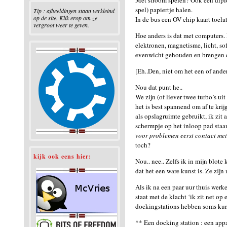
Met stroom spelen? Ook een diplom
spel) papiertje halen.
Tip : afbeeldingen staan verkleind
op de site. Klik erop om ze
In de bus een OV chip kaart toela
vergroot weer te geven.
Hoe anders is dat met computers. 
elektronen, magnetisme, licht, so
evenwicht gehouden en brengen d
[Eh..Den, niet om het een of ande
Nou dat punt he..
We zijn (of liever twee turbo’s ui
het is best spannend om af te kr
als opslagruimte gebruikt, ik zit 
schermpje op het inloop pad staan
voor problemen eerst contact met
toch?
kijk ook eens hier:
Nou.. nee.. Zelfs ik in mijn blote
dat het een ware kunst is. Ze zij
Als ik na een paar uur thuis werk
staat met de klacht ‘ik zit net o
dockingstations hebben soms kure
** Een docking station : een app