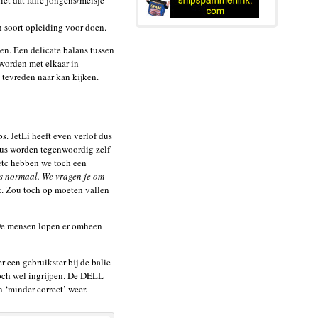
iet dat laffe jongens/meisje
en soort opleiding voor doen.
ken. Een delicate balans tussen
 worden met elkaar in
tevreden naar kan kijken.
s. JetLi heeft even verlof dus
eaus worden tegenwoordig zelf
t etc hebben we toch een
ls normaal. We vragen je om
t. Zou toch op moeten vallen
f. De mensen lopen er omheen
r een gebruikster bij de balie
 toch wel ingrijpen. De DELL
 ‘minder correct’ weer.