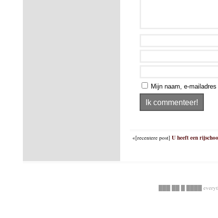
Mijn naam, e-mailadres 
«[recentere post]
U heeft een rijscho
███ ██ █ ████ everyt