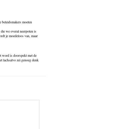
 de beleidsmakers moeten
 die we overal neerpoten is
wordt je moedeloos van, maar
pt word is doorspekt met de
het lachsalvo zei genoeg denk