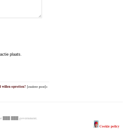
ctie plaats.
nd willen oprotten?
[oudere post]»
r ███ ███ government.
;
Cookie policy