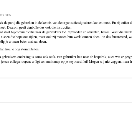
OORDEN
tek de partij die gebreken in de kennis van de organisatie signaleren kan en moet. En zij zullen
et. Daarom geeft denbolle dus ook die instructies.
 of staat bij communicatie naar de gebruikers toe. Opvoeden en africhten, helaas. Want die meuk
en tussen die hopeloos lijken, maar ook zij moeten hun werk kunnen doen. En das frustrerend, 
dig je er maar beter wat aan doen.
an hou je nog stommiteiten.
 gebruikers onderling is soms ook leuk. Een gebruiker belt naar de helpdesk, alles wat er gety
r je een collega roepen: er ligt een multomap op je keyboard, lul! Mogen wij niet zeggen, maar 