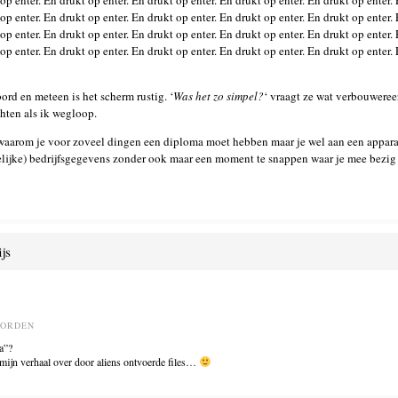
 op enter. En drukt op enter. En drukt op enter. En drukt op enter. En drukt op enter.
 op enter. En drukt op enter. En drukt op enter. En drukt op enter. En drukt op enter.
 op enter. En drukt op enter. En drukt op enter. En drukt op enter. En drukt op enter.
 op enter. En drukt op enter. En drukt op enter. En drukt op enter. En drukt op enter.
ord en meteen is het scherm rustig. ‘
Was het zo simpel?
‘ vraagt ze wat verbouweree
hten als ik wegloop.
n waarom je voor zoveel dingen een diploma moet hebben maar je wel aan een appa
welijke) bedrijfsgegevens zonder ook maar een moment te snappen waar je mee bezig
js
OORDEN
a”?
na mijn verhaal over door aliens ontvoerde files…