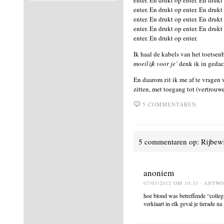
enter. En drukt op enter. En drukt
enter. En drukt op enter. En drukt
enter. En drukt op enter. En drukt
enter. En drukt op enter. En drukt
enter. En drukt op enter.
Ik haal de kabels van het toetsenb
moeilijk voor je’
denk ik in gedac
En daarom zit ik me af te vrage
zitten, met toegang tot (vertrou
5 COMMENTAREN
5 commentaren op: Rijbewi
anoniem
07/03/2012 OM 10:33
· ANTW
hoe blond was betreffende “colleg
verklaart in elk geval je tierade 