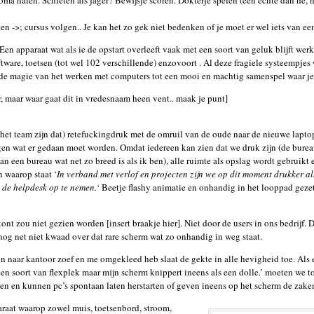
a halen. Schieten als jager? Bewijsje scoren. Dokterje spelen (een echte dan hé, n
ten ->; cursus volgen.. Je kan het zo gek niet bedenken of je moet er wel iets van e
Een apparaat wat als ie de opstart overleeft vaak met een soort van geluk blijft wer
ftware, toetsen (tot wel 102 verschillende) enzovoort . Al deze fragiele systeempjes
e magie van het werken met computers tot een mooi en machtig samenspel waar je 
r, maar waar gaat dit in vredesnaam heen vent.. maak je punt]
t het team zijn dat) retefuckingdruk met de omruil van de oude naar de nieuwe laptop
ijgen wat er gedaan moet worden. Omdat iedereen kan zien dat we druk zijn (de bur
aan een bureau wat net zo breed is als ik ben), alle ruimte als opslag wordt gebruik
 waarop staat ‘
In verband met verlof en projecten zijn we op dit moment drukker a
 de helpdesk op te nemen.
‘ Beetje flashy animatie en onhandig in het looppad geze
 kont zou niet gezien worden [insert braakje hier]. Niet door de users in ons bedrij
n nog net niet kwaad over dat rare scherm wat zo onhandig in weg staat.
en naar kantoor zoef en me omgekleed heb slaat de gekte in alle hevigheid toe. Als e
p een soort van flexplek maar mijn scherm knippert ineens als een dolle.’ moeten we
n en kunnen pc’s spontaan laten herstarten of geven ineens op het scherm de zaken
araat waarop zowel muis, toetsenbord, stroom,