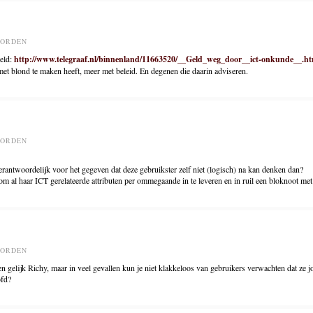
OORDEN
geld:
http://www.telegraaf.nl/binnenland/11663520/__Geld_weg_door__ict-onkunde__.ht
 met blond te maken heeft, meer met beleid. En degenen die daarin adviseren.
OORDEN
rantwoordelijk voor het gegeven dat deze gebruikster zelf niet (logisch) na kan denken dan?
 al haar ICT gerelateerde attributen per ommegaande in te leveren en in ruil een bloknoot met
OORDEN
ien gelijk Richy, maar in veel gevallen kun je niet klakkeloos van gebruikers verwachten dat ze 
ofd?