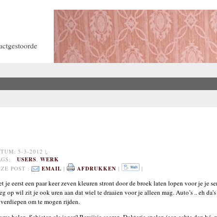
actgestoorde
UM: 5-3-2012 |
TAGS:
USERS
,
WERK
ZE POST :
EMAIL
|
AFDRUKKEN
|
|
et je eerst een paar keer zeven kleuren stront door de broek laten lopen voor je je 
 op wil zit je ook uren aan dat wiel te draaien voor je alleen mag. Auto’s .. eh da’s
t verdiepen om te mogen rijden.