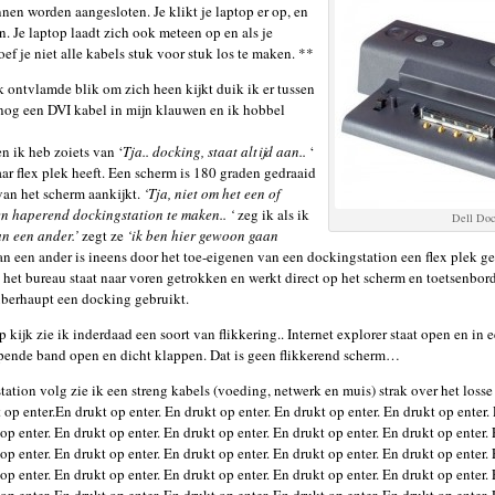
en worden aangesloten. Je klikt je laptop er op, en
n. Je laptop laadt zich ook meteen op en als je
oef je niet alle kabels stuk voor stuk los te maken. **
jk ontvlamde blik om zich heen kijkt duik ik er tussen
 nog een DVI kabel in mijn klauwen en ik hobbel
n ik heb zoiets van ‘
Tja.. docking, staat altijd aan..
‘
ar flex plek heeft. Een scherm is 180 graden gedraaid
van het scherm aankijkt.
‘Tja, niet om het een of
en haperend dockingstation te maken.. ‘
zeg ik als ik
Dell Doc
an een ander.’
zegt ze
‘ik ben hier gewoon gaan
n een ander is ineens door het toe-eigenen van een dockingstation een flex plek g
 het bureau staat naar voren getrokken en werkt direct op het scherm en toetsenbord
berhaupt een docking gebruikt.
 kijk zie ik inderdaad een soort van flikkering.. Internet explorer staat open en in 
pende band open en dicht klappen. Dat is geen flikkerend scherm…
tation volg zie ik een streng kabels (voeding, netwerk en muis) strak over het loss
 op enter.En drukt op enter. En drukt op enter. En drukt op enter. En drukt op enter.
 op enter. En drukt op enter. En drukt op enter. En drukt op enter. En drukt op enter.
 op enter. En drukt op enter. En drukt op enter. En drukt op enter. En drukt op enter.
 op enter. En drukt op enter. En drukt op enter. En drukt op enter. En drukt op enter.