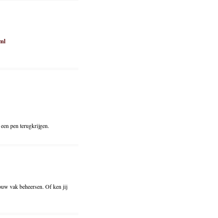
ml
 een pen terugkrijgen.
jouw vak beheersen. Of ken jij