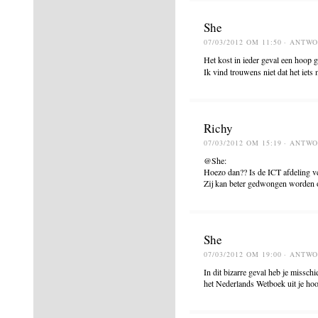
She
07/03/2012 OM 11:50
· ANTW
Het kost in ieder geval een hoop 
Ik vind trouwens niet dat het iets
Richy
07/03/2012 OM 15:19
· ANTW
@She:
Hoezo dan?? Is de ICT afdeling ve
Zij kan beter gedwongen worden om
She
07/03/2012 OM 19:00
· ANTW
In dit bizarre geval heb je missch
het Nederlands Wetboek uit je ho