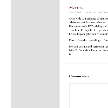
Mcvries
07/03/2012 OM 19:00
· ANTW
@richy de ICT afdeling is bij uits
adviseren wat daarmee gebeuren mo
Een succesvolle ICT afdeling valt
voor hun. En ja je hebt er gevall
het zal blijven gebeuren en deskun
Dus… Beleid en opleidingen. En d
Het zelf corrigerend vermogen van
letter Z. En in de achtergrond hoo
ik.
Commenteer