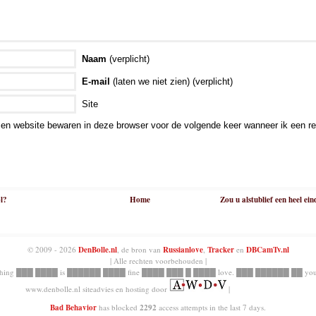
Naam
(verplicht)
E-mail
(laten we niet zien) (verplicht)
Site
en website bewaren in deze browser voor de volgende keer wanneer ik een rea
ol?
Home
Zou u alstublief een heel ei
© 2009 - 2026
DenBolle.nl
, de bron van
Russianlove
,
Tracker
en
DBCamTv.nl
| Alle rechten voorbehouden |
hing ███ ████ is ██████ ████ fine ████ ███ █ ████ love. ███ ██████ ██ you
www.denbolle.nl siteadvies en hosting door
|
Bad Behavior
has blocked
2292
access attempts in the last 7 days.