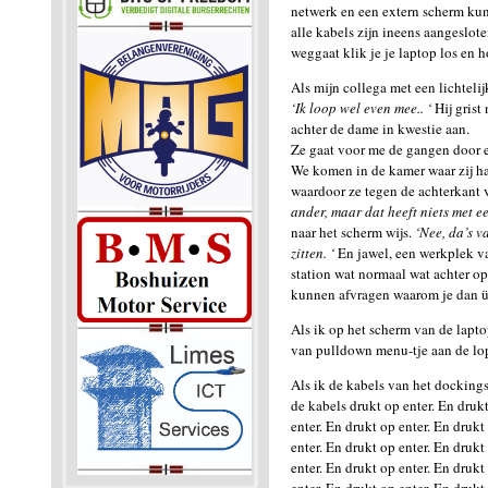
netwerk en een extern scherm kunn
alle kabels zijn ineens aangeslote
weggaat klik je je laptop los en h
Als mijn collega met een lichteli
‘Ik loop wel even mee.. ‘
Hij grist
achter de dame in kwestie aan.
Ze gaat voor me de gangen door e
We komen in de kamer waar zij ha
waardoor ze tegen de achterkant 
ander, maar dat heeft niets met e
naar het scherm wijs.
‘Nee, da’s v
zitten. ‘
En jawel, een werkplek va
station wat normaal wat achter op
kunnen afvragen waarom je dan ü
Als ik op het scherm van de laptop
van pulldown menu-tje aan de lo
Als ik de kabels van het dockings
de kabels drukt op enter. En drukt
enter. En drukt op enter. En drukt
enter. En drukt op enter. En drukt
enter. En drukt op enter. En drukt