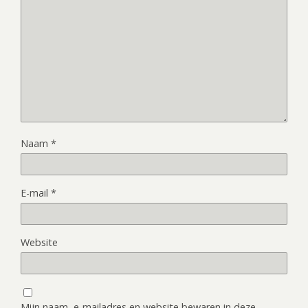
Naam
*
E-mail
*
Website
Mijn naam, e-mailadres en website bewaren in deze