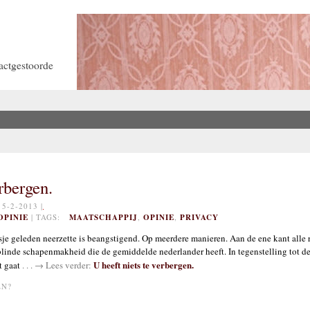
actgestoorde
rbergen.
-2-2013 |
OPINIE
| TAGS:
MAATSCHAPPIJ
,
OPINIE
,
PRIVACY
je geleden neerzette is beangstigend. Op meerdere manieren. Aan de ene kant alle re
 blinde schapenmakheid die de gemiddelde nederlander heeft. In tegenstelling tot d
U heeft niets te verbergen.
t gaat
. . . → Lees verder:
EN?