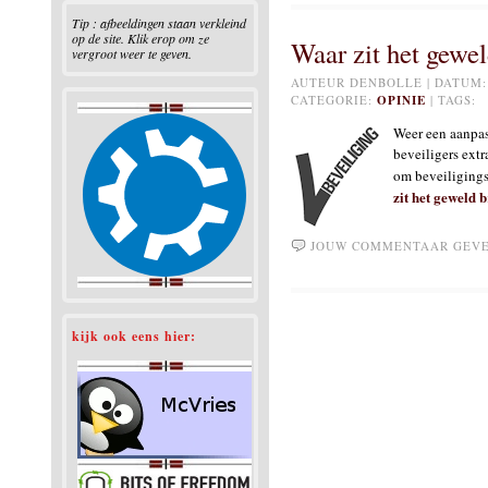
Tip : afbeeldingen staan verkleind
op de site. Klik erop om ze
Waar zit het gewel
vergroot weer te geven.
AUTEUR DENBOLLE | DATUM: 1
CATEGORIE:
OPINIE
| TAGS
Weer een aanpas
beveiligers extr
om beveiligings
zit het geweld b
JOUW COMMENTAAR GEV
kijk ook eens hier: