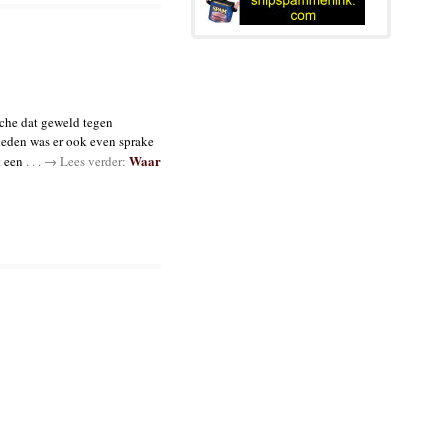
nche dat geweld tegen
eleden was er ook even sprake
Waar
t een
. . . → Lees verder: