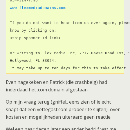
 954-324-7790

 If you do not want to hear from us ever again, pleas
 know by clicking on:

 <snip spammer id link> 

 or writing to Flex Media Inc, 7777 Davie Road Ext, S
 Hollywood, FL 33024.

 It may take up to ten days for this to take effect.
Even nagekeken en Patrick (die crashbelg) had
inderdaad het .com domain afgestaan.
Op mijn vraag terug (gniffel.. eens zien of ie echt
snapt dat een vettegast.com probeer te slijten) over
kosten en mogelijkheden uiteraard geen reactie.
Wel een paar dagen later een ander bedrijf wat me