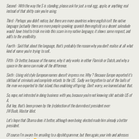
Second : With the way the $ is standing, please ask for just a real egg, apple, or anything real
instead of that shitty coin you’re using.
Third : Perhaps you didn’t notice, but there are more countries where english isn’t the native
language (actually there are more people speaking spanish then english) so a decent salesdude
would have tried to trick me into this scam in my native language, it shows some respect, and
add’s to the credibility.
Fourth : Said that about the language, that’s probably the reason why you don’t realise at all what
kind of name you’re trying to sell..
Fifth : Or better, because of the name, why it only works in either Flamish or Dutch, and why a
space in the name can make all the difference.
Sixth : Using old style European names doesn’t impress me. Why ? Because Europe exported it’s
shitload of criminals and complete retards to the US. Sadly we forgotten to cut of the balls of
the men we exported to that island, thus enableing offspring. Don’t worry, we learned about that.
So, nope, not intrested in doing business with you, because you’re not knowing shit outside US of
A.
But hey, that’s been proven by the (re)election of the dummbest president ever:
JW Bush, Master Idiot.
Let’s hope that Obama does it better, although even being elected made him already a better
president.
Of course I’m aware I’m emailing to a dipshitspammer, but then again, your info and adresses