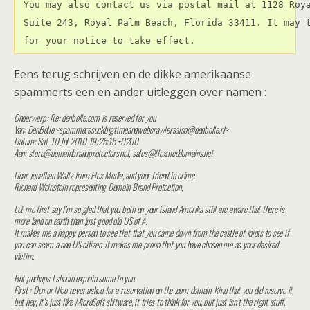
 You may also contact us via postal mail at 1128 Roya
 Suite 243, Royal Palm Beach, Florida 33411. It may t
Eens terug schrijven en de dikke amerikaanse
spammerts een en ander uitleggen over namen :
Onderwerp: Re: denbolle.com is reserved for you
Van: DenBolle <spammerssuckbigtimeandwebcrawlersalso@denbolle.nl>
Datum: Sat, 10 Jul 2010 19:25:15 +0200
Aan: store@domainbrandprotectors.net, sales@flexmeddomains.net
Dear Jonathan Waltz from Flex Media, and your friend in crime
Richard Weinstein representing Domain Brand Protection,
Let me first say I’m so glad that you both on your island Amerika still are aware that there is
more land on earth than just good old US of A.
It makes me a happy person to see that that you came down from the castle of idiots to see if
you can scam a non US citizen. It makes me proud that you have chosen me as your desired
victim.
But perhaps I should explain some to you.
First : Den or Nico never asked for a reservation on the .com domain. Kind that you did reserve it,
but hey, it’s just like MicroSoft shitware, it tries to think for you, but just isn’t the right stuff.