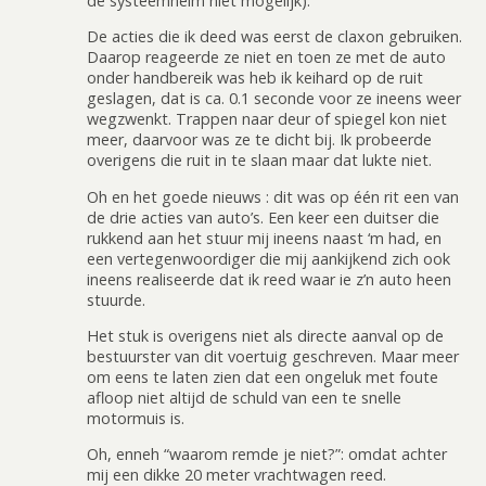
de systeemhelm niet mogelijk).
De acties die ik deed was eerst de claxon gebruiken.
Daarop reageerde ze niet en toen ze met de auto
onder handbereik was heb ik keihard op de ruit
geslagen, dat is ca. 0.1 seconde voor ze ineens weer
wegzwenkt. Trappen naar deur of spiegel kon niet
meer, daarvoor was ze te dicht bij. Ik probeerde
overigens die ruit in te slaan maar dat lukte niet.
Oh en het goede nieuws : dit was op één rit een van
de drie acties van auto’s. Een keer een duitser die
rukkend aan het stuur mij ineens naast ‘m had, en
een vertegenwoordiger die mij aankijkend zich ook
ineens realiseerde dat ik reed waar ie z’n auto heen
stuurde.
Het stuk is overigens niet als directe aanval op de
bestuurster van dit voertuig geschreven. Maar meer
om eens te laten zien dat een ongeluk met foute
afloop niet altijd de schuld van een te snelle
motormuis is.
Oh, enneh “waarom remde je niet?”: omdat achter
mij een dikke 20 meter vrachtwagen reed.