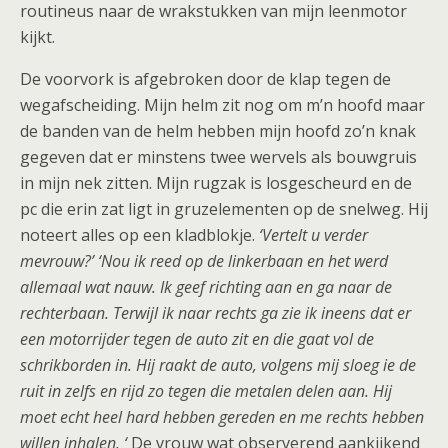
routineus naar de wrakstukken van mijn leenmotor
kijkt.
De voorvork is afgebroken door de klap tegen de
wegafscheiding. Mijn helm zit nog om m’n hoofd maar
de banden van de helm hebben mijn hoofd zo’n knak
gegeven dat er minstens twee wervels als bouwgruis
in mijn nek zitten. Mijn rugzak is losgescheurd en de
pc die erin zat ligt in gruzelementen op de snelweg. Hij
noteert alles op een kladblokje.
‘Vertelt u verder
mevrouw?’
‘Nou ik reed op de linkerbaan en het werd
allemaal wat nauw. Ik geef richting aan en ga naar de
rechterbaan. Terwijl ik naar rechts ga zie ik ineens dat er
een motorrijder tegen de auto zit en die gaat vol de
schrikborden in. Hij raakt de auto, volgens mij sloeg ie de
ruit in zelfs en rijd zo tegen die metalen delen aan. Hij
moet echt heel hard hebben gereden en me rechts hebben
willen inhalen. ‘
De vrouw wat observerend aankijkend