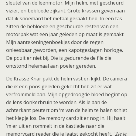
sleutel van de leenmotor. Mijn helm, met gescheurd
vizier, en bebloede zijkant. Grote krassen geven aan
dat ik snoeihard het metaal geraakt heb. In een tas
zitten de bebloede en gescheurde resten van een
motorpak wat een jaar geleden op maat is gemaakt.
Mijn aantekeningenboekjes door de regen
onleesbaar geworden, een kapotgeslagen horloge.
De pc zit er niet bij. Die is gedurende de file die
ontstond helemaal aan poeier gereden.
De Krasse Knar pakt de helm vast en kijkt. De camera
die ik een poos geleden gekocht heb zit er wat
verfrommeld aan. Mijn opgedroogde bloed begint op
de lens donkerbruin te worden. Als ie aan de
achterkant peutert om ‘m van de helm te halen schiet
het klepje los. De memory card zit er nog in. Hij haalt
‘m er uit en rommelt in de kastlade naar die
memorycard reader die ie laatst gekocht heeft. ‘
Zie je,