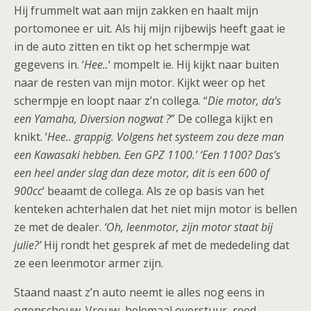
Hij frummelt wat aan mijn zakken en haalt mijn
portomonee er uit. Als hij mijn rijbewijs heeft gaat ie
in de auto zitten en tikt op het schermpje wat
gegevens in. ‘
Hee..
‘ mompelt ie. Hij kijkt naar buiten
naar de resten van mijn motor. Kijkt weer op het
schermpje en loopt naar z’n collega. “
Die motor, da’s
een Yamaha, Diversion nogwat ?
” De collega kijkt en
knikt. ‘
Hee.. grappig. Volgens het systeem zou deze man
een Kawasaki hebben. Een GPZ 1100.’ ‘Een 1100? Das’s
een heel ander slag dan deze motor, dit is een 600 of
900cc
‘ beaamt de collega. Als ze op basis van het
kenteken achterhalen dat het niet mijn motor is bellen
ze met de dealer.
‘Oh, leenmotor, zijn motor staat bij
julie?’
Hij rondt het gesprek af met de mededeling dat
ze een leenmotor armer zijn.
Staand naast z’n auto neemt ie alles nog eens in
ogenschouw. Vrouw, helemaal overstuur, reed