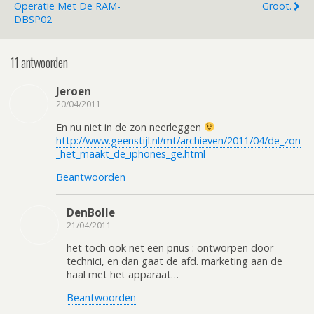
Operatie Met De RAM-
Groot.
DBSP02
11 antwoorden
Jeroen
20/04/2011
En nu niet in de zon neerleggen
http://www.geenstijl.nl/mt/archieven/2011/04/de_zon
_het_maakt_de_iphones_ge.html
Beantwoorden
DenBolle
21/04/2011
het toch ook net een prius : ontworpen door
technici, en dan gaat de afd. marketing aan de
haal met het apparaat…
Beantwoorden