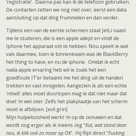
‘registratie’. Daarna pas kan ik de telefoon gebruiken.
De contacten zetten we nog niet over, eerst een data
aansluiting op dat ding frummelen en dan verder.
Tijdens een van de eerste schermen staat JetLi naast
me te stuiteren, die is een apple adept en vindt de
Iphone het apparaat om te hebben. Nou speelt ie wat
vals daarmee, toen ie binnenkwam was de BlackBerry
het thing to have, en nu de iphone. Omdat ik echt
nada apple ervaring heb wil ie zoals het een
goedfoute IT’er betaamt me het ding uit de handen
trekken en vast inregelen. Aangezien ik als een echte
‘nitwit’ alles moet doorlopen mag ie dat niet maar dat
doet ‘m wel zeer. Zelfs het plakplaatje van het scherm
moet ie afblijven. [evil grin]
Mijn hulpeloosheid werkt ‘m op de zenuwen en dat
wordt nog erger als ik ineens zeg “
Kut, wat stond daar
nou, ik klik ook zo maar op OK
‘. Hij flipt direct “
Fucking