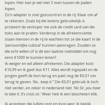
lopen. Hier kan je wel met 3 man tussen de paden
lopen.
Zo’n adapter is snel gescoord en in de rij. Klaar om af
te rekenen. Zoals bij die ketens gebruikelijk is
probeert de verkoper me ook de credit card van die
toko aan te praten. Verderop in de afrekenruimte
staan mensen in de rij te wachten tot ze die kaart in de
‘persoonlijke cubical’ kunnen aanvragen. Zouden ze
die echt willen of is dit een laatste redmiddel om nog
eens €1000 te kunnen lenen?
Ik weiger en wil alleen afrekenen. Die adapter kost
€10,99 en ik geef dus €11. Alles wordt ingepakt en de
jongen geeft de bon terug en pakt nog de €0,01 om
terug te geven.
‘No.. keep it.”
Die €0,01 gebruik ik toch
niet verder, en zeker in nederland niet. ‘
No Sir, you have
to take it. It’s crisis sir.’
Weer heb ik een bescheten blik.
Ik accepteer die lullige cent en loop weg. Ik bekijk