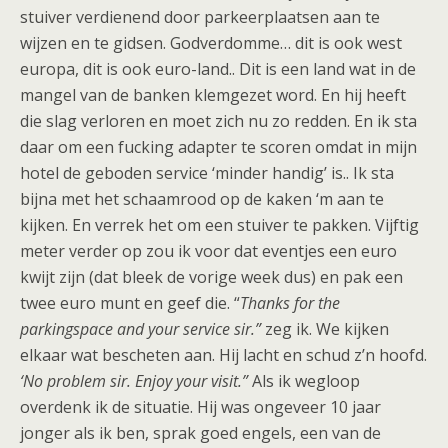
stuiver verdienend door parkeerplaatsen aan te
wijzen en te gidsen. Godverdomme… dit is ook west
europa, dit is ook euro-land.. Dit is een land wat in de
mangel van de banken klemgezet word. En hij heeft
die slag verloren en moet zich nu zo redden. En ik sta
daar om een fucking adapter te scoren omdat in mijn
hotel de geboden service ‘minder handig’ is.. Ik sta
bijna met het schaamrood op de kaken ‘m aan te
kijken. En verrek het om een stuiver te pakken. Vijftig
meter verder op zou ik voor dat eventjes een euro
kwijt zijn (dat bleek de vorige week dus) en pak een
twee euro munt en geef die. “
Thanks for the
parkingspace and your service sir.”
zeg ik. We kijken
elkaar wat bescheten aan. Hij lacht en schud z’n hoofd.
‘No problem sir. Enjoy your visit.”
Als ik wegloop
overdenk ik de situatie. Hij was ongeveer 10 jaar
jonger als ik ben, sprak goed engels, een van de