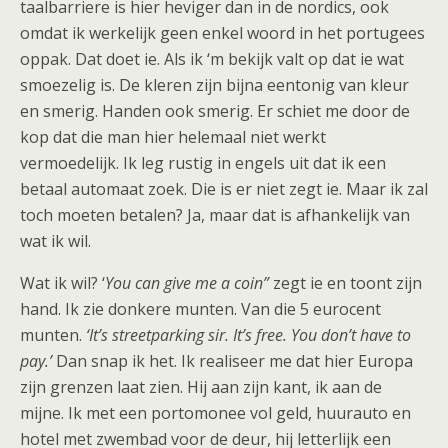
taalbarriere is hier heviger dan in de nordics, ook
omdat ik werkelijk geen enkel woord in het portugees
oppak. Dat doet ie. Als ik ‘m bekijk valt op dat ie wat
smoezelig is. De kleren zijn bijna eentonig van kleur
en smerig. Handen ook smerig. Er schiet me door de
kop dat die man hier helemaal niet werkt
vermoedelijk. Ik leg rustig in engels uit dat ik een
betaal automaat zoek. Die is er niet zegt ie. Maar ik zal
toch moeten betalen? Ja, maar dat is afhankelijk van
wat ik wil.
Wat ik wil? ‘
You can give me a coin”
zegt ie en toont zijn
hand. Ik zie donkere munten. Van die 5 eurocent
munten.
‘It’s streetparking sir. It’s free. You don’t have to
pay.’
Dan snap ik het. Ik realiseer me dat hier Europa
zijn grenzen laat zien. Hij aan zijn kant, ik aan de
mijne. Ik met een portomonee vol geld, huurauto en
hotel met zwembad voor de deur, hij letterlijk een