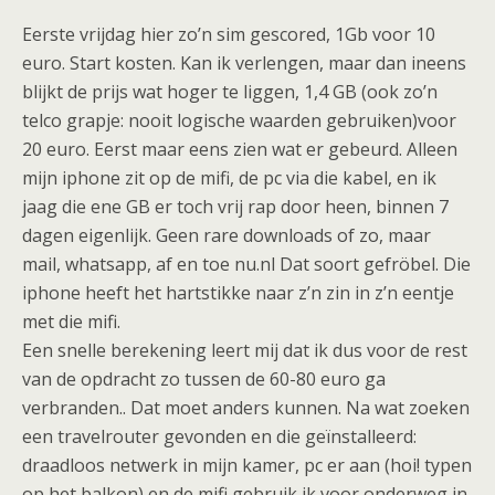
Eerste vrijdag hier zo’n sim gescored, 1Gb voor 10
euro. Start kosten. Kan ik verlengen, maar dan ineens
blijkt de prijs wat hoger te liggen, 1,4 GB (ook zo’n
telco grapje: nooit logische waarden gebruiken)voor
20 euro. Eerst maar eens zien wat er gebeurd. Alleen
mijn iphone zit op de mifi, de pc via die kabel, en ik
jaag die ene GB er toch vrij rap door heen, binnen 7
dagen eigenlijk. Geen rare downloads of zo, maar
mail, whatsapp, af en toe nu.nl Dat soort gefröbel. Die
iphone heeft het hartstikke naar z’n zin in z’n eentje
met die mifi.
Een snelle berekening leert mij dat ik dus voor de rest
van de opdracht zo tussen de 60-80 euro ga
verbranden.. Dat moet anders kunnen. Na wat zoeken
een travelrouter gevonden en die geïnstalleerd:
draadloos netwerk in mijn kamer, pc er aan (hoi! typen
op het balkon) en de mifi gebruik ik voor onderweg in