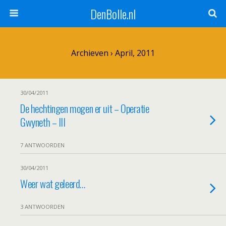
DenBolle.nl
Archieven › April, 2011
30/04/2011
De hechtingen mogen er uit – Operatie
Gwyneth – III
7 ANTWOORDEN
30/04/2011
Weer wat geleerd…
3 ANTWOORDEN