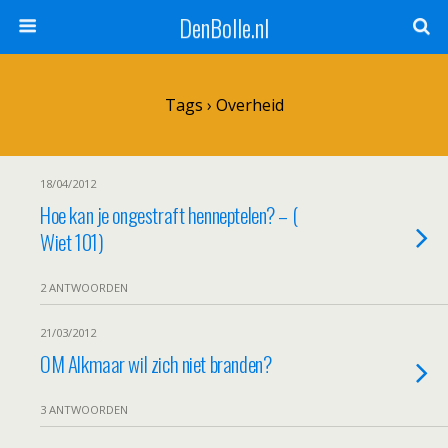
DenBolle.nl
Tags › Overheid
18/04/2012
Hoe kan je ongestraft henneptelen? – (
Wiet 101)
2 ANTWOORDEN
21/03/2012
OM Alkmaar wil zich niet branden?
3 ANTWOORDEN