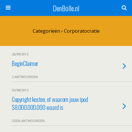
DenBolle.nl
Categorieën ›
Corporatocratie
26/09/2012
BeginClaimer
2 ANTWOORDEN
02/08/2012
Copyright kosten, of waarom jouw ipod
$8.000.000.000 waard is
GEEN ANTWOORDEN