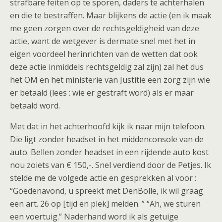
strafbare feiten op te sporen, daders te achterhalen
en die te bestraffen. Maar blijkens de actie (en ik maak
me geen zorgen over de rechtsgeldigheid van deze
actie, want de wetgever is dermate snel met het in
eigen voordeel herinrichten van de wetten dat ook
deze actie inmiddels rechtsgeldig zal zijn) zal het dus
het OM en het ministerie van Justitie een zorg zijn wie
er betaald (lees : wie er gestraft word) als er maar
betaald word.
Met dat in het achterhoofd kijk ik naar mijn telefoon.
Die ligt zonder headset in het middenconsole van de
auto. Bellen zonder headset in een rijdende auto kost
nou zoiets van € 150,-. Snel verdiend door de Petjes. Ik
stelde me de volgede actie en gesprekken al voor :
“Goedenavond, u spreekt met DenBolle, ik wil graag
een art. 26 op [tijd en plek] melden. ” “Ah, we sturen
een voertuig.” Naderhand word ik als getuige