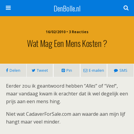
DenBolle.nl
16/02/2010 • 3 Reacties
Wat Mag Een Mens Kosten ?
Delen
Tweet
Pin
E-mailen
SMS
Eerder zou ik geantwoord hebben “
Alles
” of “
Veel
“,
maar vandaag kwam ik erachter dat ik wel degelijk een
prijs aan een mens hing.
Niet wat CadaverForSale.com aan waarde aan mijn lijf
hangt maar veel minder.